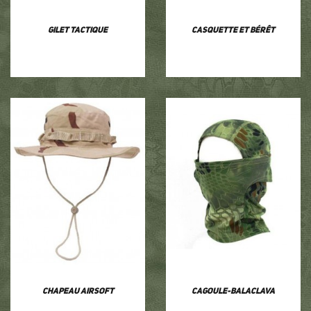
Gilet tactique
Casquette et bérêt
Chapeau airsoft
Cagoule-balaclava