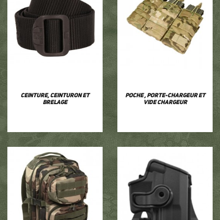
Ceinture, ceinturon et
Poche , porte-chargeur et
brelage
vide chargeur