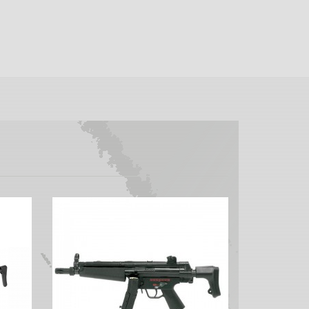
1
sse,