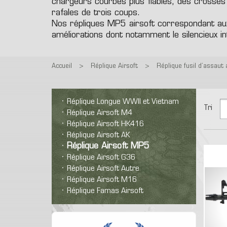
Pro
chargeurs courbes plus fiables, des crosses t
T-Shirt
Colt 1911
M9
Glock
rafales de trois coups.
Prot
Polaire
Revolver
Vintage
Autre
Nos répliques MP5 airsoft correspondant au
Rép
Equipe
Bas
Réplique airsoft spring
améliorations dont notamment le silencieux 
expl
Hea
Pantalon
Ca
Accueil
>
Réplique Airsoft
>
Réplique fusil d’assaut 
Réplique Longue WWII et Vietnam
Tri
Réplique Airsoft M4
Réplique Airsoft HK416
Réplique Airsoft AK
Réplique Airsoft MP5
Réplique Airsoft G36
Réplique Airsoft Autre
Réplique Airsoft M16
Réplique Famas Airsoft