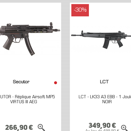
-30%
Secutor
LCT
UTOR - Réplique Airsoft MP5
LCT - LK33 A3 EBB - 1 Joul
VIRTUS III AEG
NOIR
349,90 €
266,90 €