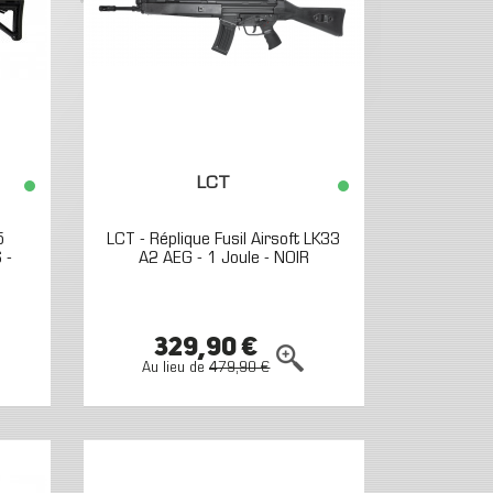
LCT
5
LCT - Réplique Fusil Airsoft LK33
 -
A2 AEG - 1 Joule - NOIR
329,90 €
Au lieu de
479,90 €