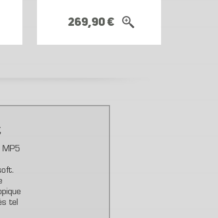
269,90 €
t
, MP5
oft.
e
opique
s tel