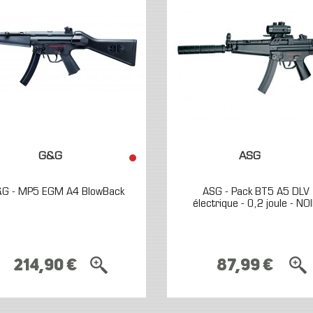
G&G
ASG
&G - MP5 EGM A4 BlowBack
ASG - Pack BT5 A5 DLV
électrique - 0,2 joule - NO
214,90 €
87,99 €