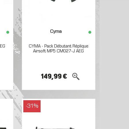
Cyma
AEG
CYMA - Pack Débutant Réplique
Airsoft MP5 CM027-J AEG
149,99 €
-31%