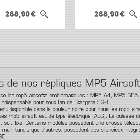
288,90 €
288,90 €
és de nos répliques MP5 Airsof
opose les mp5 airsofts emblématiques : MP5 A4, MP5 SD5
indispensable pour tout fan de Stargate SG-1.
nt disponible dans la couleur noire pour tous les mp5 airs
ues mp5 airsoft est de type électrique (AEG). La culasse d
e, soit fixe. Certains modèles possèdent une crosse télesc
 main tandis que d’autres, possèdent des silencieux intégré
SD.