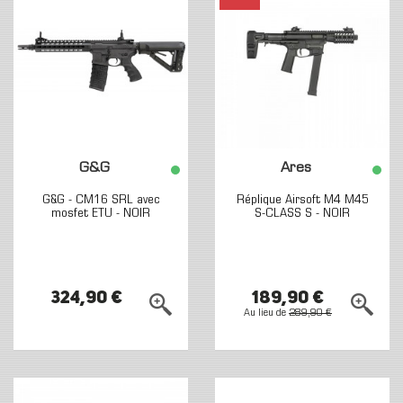
G&G
Ares
G&G - CM16 SRL avec
Réplique Airsoft M4 M45
mosfet ETU - NOIR
S-CLASS S - NOIR
324,90 €
189,90 €
Au lieu de
289,90 €