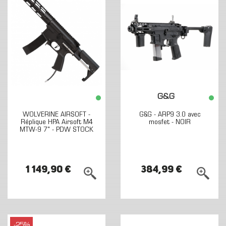
G&G
WOLVERINE AIRSOFT -
G&G - ARP9 3.0 avec
Réplique HPA Airsoft M4
mosfet - NOIR
MTW-9 7" - PDW STOCK
1 149,90 €
384,99 €
-25%