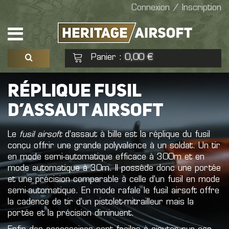
Connexion / Inscription
Panier
0,00 €
:
Voir mon panier
Commander
RÉPLIQUE FUSIL
D’ASSAUT AIRSOFT
Aucun produit
Le
fusil airsoft
d’assaut à bille est la réplique du fusil
conçu offrir une grande polyvalence à un soldat. Un tir
en mode semi-automatique efficace à 300m et en
mode automatique à 30m. Il possède donc une portée
et une précision comparable à celle d’un fusil en mode
semi-automatique. En mode rafale le fusil airsoft offre
la cadence de tir d’un pistolet-mitrailleur mais la
portée et la précision diminuent.