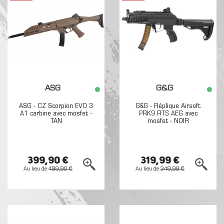
ASG
G&G
ASG - CZ Scorpion EVO 3
G&G - Réplique Airsoft
A1 carbine avec mosfet -
PRK9 RTS AEG avec
TAN
mosfet - NOIR
399,90 €
319,99 €
Au lieu de
489,90 €
Au lieu de
349,99 €