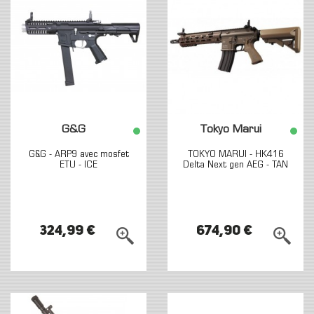
G&G
Tokyo Marui
G&G - ARP9 avec mosfet
TOKYO MARUI - HK416
ETU - ICE
Delta Next gen AEG - TAN
324,99 €
674,90 €