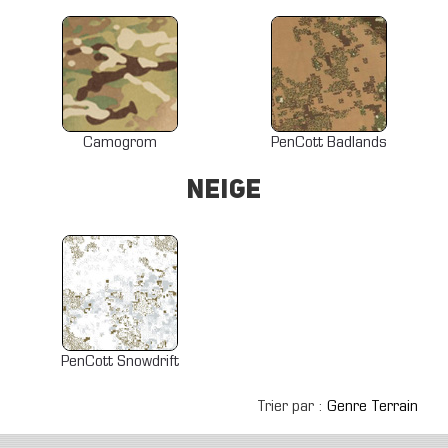
Camogrom
PenCott Badlands
Neige
PenCott Snowdrift
Trier par :
Genre
Terrain