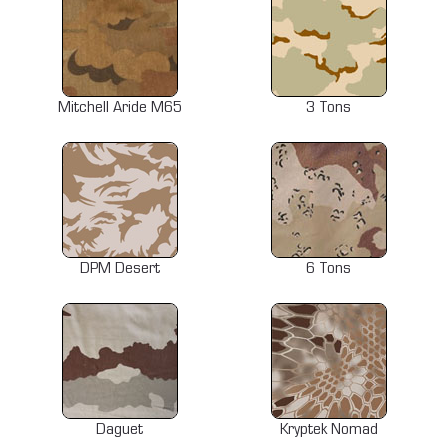
Mitchell Aride M65
3 Tons
DPM Desert
6 Tons
Daguet
Kryptek Nomad