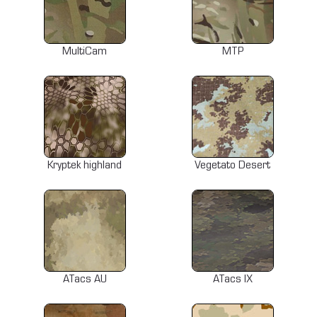
MultiCam
MTP
Kryptek highland
Vegetato Desert
ATacs AU
ATacs IX