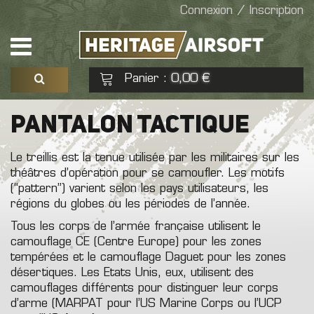
Connexion / Inscription
Panier
0,00 €
:
Voir mon panier
Commander
PANTALON TACTIQUE
Le treillis est la tenue utilisée par les militaires sur les
Aucun produit
théâtres d’opération pour se camoufler. Les motifs
(“pattern”) varient selon les pays utilisateurs, les
régions du globes ou les périodes de l’année.
Tous les corps de l’armée française utilisent le
camouflage CE (Centre Europe) pour les zones
tempérées et le camouflage Daguet pour les zones
désertiques. Les Etats Unis, eux, utilisent des
camouflages différents pour distinguer leur corps
d’arme (MARPAT pour l’US Marine Corps ou l’UCP