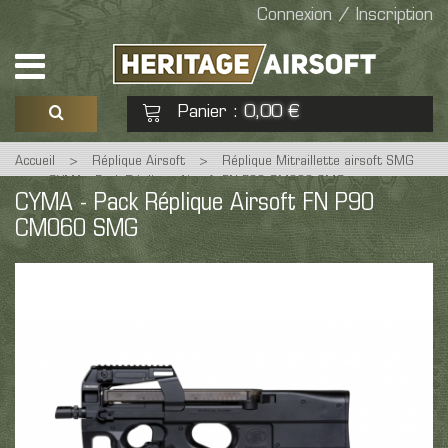
Connexion / Inscription
Panier
0,00 €
:
Accueil
>
Réplique Airsoft
>
Réplique Mitraillette airsoft SMG
Voir mon panier
Commander
>
CYMA - Pack Réplique Airsoft FN P90 CM060 SMG
CYMA - Pack Réplique Airsoft FN P90
CM060 SMG
Aucun produit