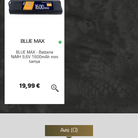
BLUE MAX
BLUE MAX - Batterie
NiMH 9,6V 1600mAh mini
tamya
19,99 €
Avis (0)