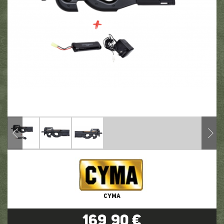
CYMA
169,90 €