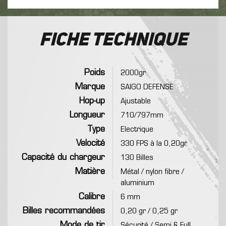
Fiche technique
Poids
2000gr
Marque
SAIGO DEFENSE
Hop-up
Ajustable
Longueur
710/797mm
Type
Electrique
Velocité
330 FPS à la 0,20gr
Capacité du chargeur
130 Billes
Matière
Métal / nylon fibre /
aluminium
Calibre
6 mm
Billes recommandées
0,20 gr / 0,25 gr
Mode de tir
Sécurité / Semi & Full