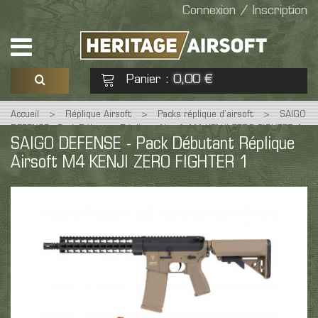
Connexion / Inscription
Panier
0,00 €
:
Accueil
>
Réplique Airsoft
>
Packs réplique d’airsoft
>
SAIGO
Voir mon panier
Commander
DEFENSE - Pack Débutant Réplique Airsoft M4 KENJI ZERO FIGHTER 1
SAIGO DEFENSE - Pack Débutant Réplique
Airsoft M4 KENJI ZERO FIGHTER 1
Aucun produit