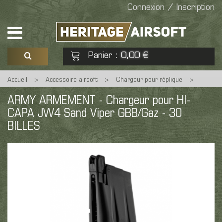
Connexion / Inscription
Panier
0,00 €
:
Accueil
>
Accessoire airsoft
>
Chargeur pour réplique
>
Voir mon panier
Commander
Chargeur réplique de pistolet
>
ARMY ARMEMENT - Chargeur pour
ARMY ARMEMENT - Chargeur pour HI-
HI-CAPA JW4 Sand Viper GBB/Gaz - 30 BILLES
CAPA JW4 Sand Viper GBB/Gaz - 30
Aucun produit
BILLES