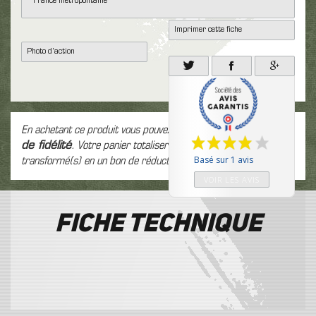
* France métropolitaine
Imprimer cette fiche
Photo d'action
En achetant ce produit vous pouvez gagner jusqu'à
6
points
de fidélité
. Votre panier totalisera
6
points
pouvant être
Basé sur 1 avis
transformé(s) en un bon de réduction de
0,06 €
.
VOIR LES AVIS
Fiche technique