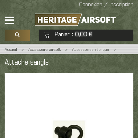
Connexion / Inscription
Panier
0,00 €
:
Accueil
>
Accessoire airsoft
>
Accessoires réplique
>
Voir mon panier
Commander
Attache sangle
>
Attache sangle
Attache sangle
Aucun produit