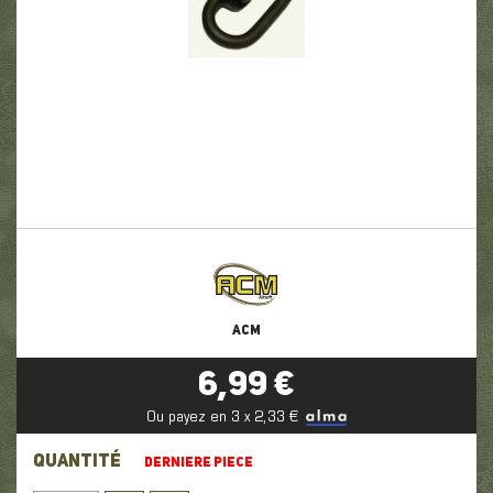
ACM
6,99 €
Ou payez en 3 x 2,33 €
QUANTITÉ
DERNIERE PIECE