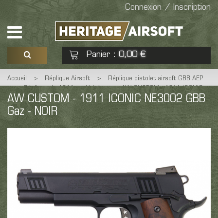
Connexion / Inscription
Panier
0,00 €
:
Accueil
>
Réplique Airsoft
>
Réplique pistolet airsoft GBB AEP
Voir mon panier
Commander
>
Réplique de 1911 et dérivés
>
AW CUSTOM - 1911 ICONIC
AW CUSTOM - 1911 ICONIC NE3002 GBB
NE3002 GBB Gaz - NOIR
Gaz - NOIR
Aucun produit