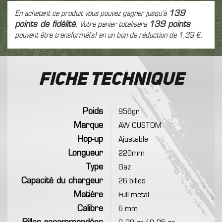
En achetant ce produit vous pouvez gagner jusqu'à
139
points de fidélité
. Votre panier totalisera
139
points
pouvant être transformé(s) en un bon de réduction de
1,39 €
.
Fiche technique
Poids
956gr
Marque
AW CUSTOM
Hop-up
Ajustable
Longueur
220mm
Type
Gaz
Capacité du chargeur
26 billes
Matière
Full metal
Calibre
6 mm