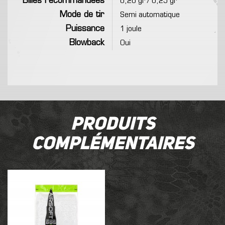
Billes recommandées
0,20 gr / 0,25 gr
Mode de tir
Semi automatique
Puissance
1 joule
Blowback
Oui
Produits
complémentaires