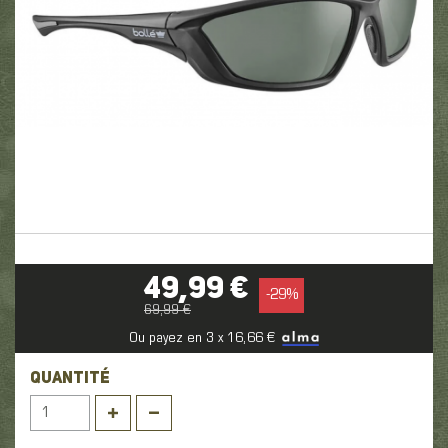
49,99 €
-
29
%
69,99 €
Ou payez en 3 x 16,66 €
QUANTITÉ