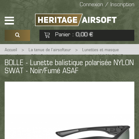
Connexion / Inscription
Panier
0,00 €
:
Accueil
>
La tenue de l’airsofteur
>
Lunettes et masque
Voir mon panier
Commander
d'airsoft
>
BOLLE - Lunette balistique polarisée NYLON SWAT -
BOLLE - Lunette balistique polarisée NYLON
Noir/Fumé ASAF
SWAT - Noir/Fumé ASAF
Aucun produit