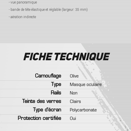
- vue panoramique
- bande de tête élastique et réglable (largeur: 35 mm)
- aération indirecte
Fiche technique
Camouflage
Olive
Type
Masque oculaire
Rails
Non
Teinte des verres
Clairs
Type d'écran
Polycarbonate
Protection certifiée
Oui