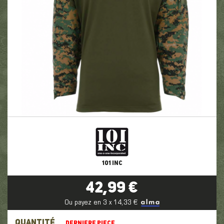
101 INC
42,99 €
Ou payez en 3 x 14,33 €
QUANTITÉ
DERNIERE PIECE