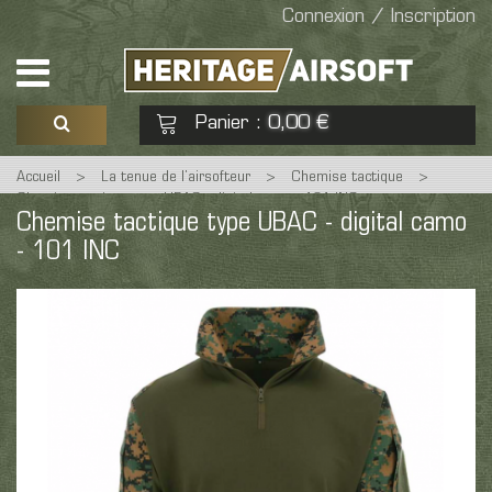
Connexion / Inscription
Panier
0,00 €
:
Accueil
>
La tenue de l’airsofteur
>
Chemise tactique
>
Voir mon panier
Commander
Chemise tactique type UBAC - digital camo - 101 INC
Chemise tactique type UBAC - digital camo
- 101 INC
Aucun produit