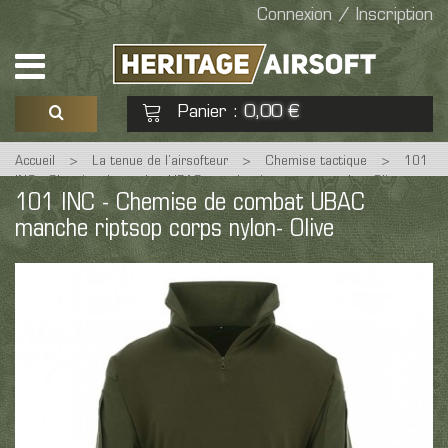
Connexion / Inscription
Panier
0,00 €
:
Accueil
>
La tenue de l’airsofteur
>
Chemise tactique
>
101
Voir mon panier
Commander
INC - Chemise de combat UBAC manche riptsop corps nylon- Olive
101 INC - Chemise de combat UBAC
manche riptsop corps nylon- Olive
Aucun produit