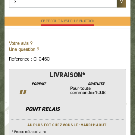
S
CE PRODUIT N'EST PLUS EN STOCK
Votre avis ?
Une question ?
Reference : CI-3463
Livraison*
Forfait
GRATUITE
Pour toute
''
commande>100€
POINT RELAIS
Au plus tôt chez vous le : Mardi 11 Août.
* France métropolitaine