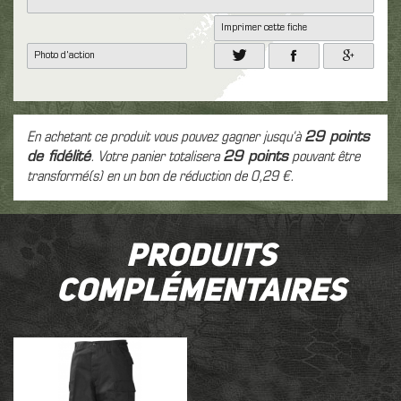
Imprimer cette fiche
Photo d'action
En achetant ce produit vous pouvez gagner jusqu'à
29
points
de fidélité
. Votre panier totalisera
29
points
pouvant être
transformé(s) en un bon de réduction de
0,29 €
.
Produits
complémentaires