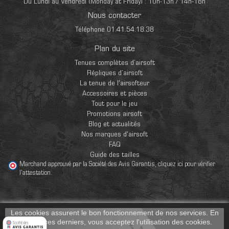
Du Lundi au Vendredi (Monday at Friday) : 10h-13h / 14h-18h
Nous contacter
Téléphone 01.41.54.18.38
Plan du site
Tenues complètes d’airsoft
Répliques d’airsoft
La tenue de l'airsofteur
Accessoires et pièces
Tout pour le jeu
Promotions airsoft
Blog et actualités
Nos marques d'airsoft
FAQ
Guide des tailles
Marchand approuvé par la Société des Avis Garantis,
cliquez ici pour vérifier
l'attestation
.
Les cookies assurent le bon fonctionnement de nos services. En
Conditions générales de ventes
Partenaires
Mentions Légales
utilisant ces derniers, vous acceptez l'utilisation des cookies.