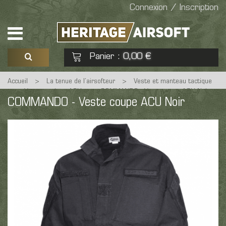
Connexion / Inscription
Panier
0,00 €
:
Accueil
>
La tenue de l’airsofteur
>
Veste et manteau tactique
Voir mon panier
Commander
>
Veste tactique ACU
>
COMMANDO - Veste coupe ACU Noir
COMMANDO - Veste coupe ACU Noir
Aucun produit