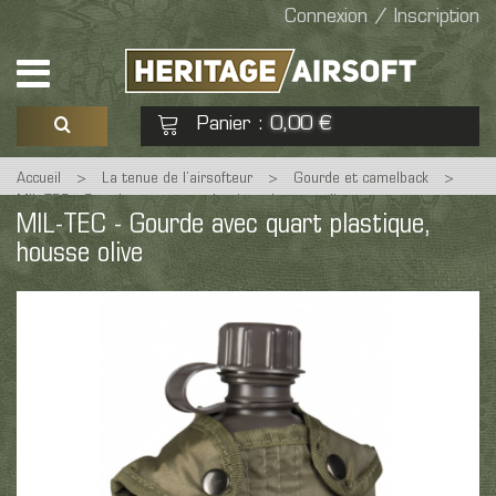
Connexion / Inscription
Panier
0,00 €
:
Accueil
>
La tenue de l’airsofteur
>
Gourde et camelback
>
Voir mon panier
Commander
MIL-TEC - Gourde avec quart plastique, housse olive
MIL-TEC - Gourde avec quart plastique,
housse olive
Aucun produit