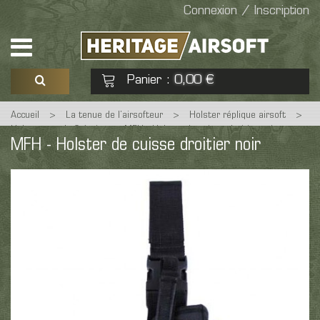
Connexion / Inscription
Panier
0,00 €
:
Accueil
>
La tenue de l’airsofteur
>
Holster réplique airsoft
>
Voir mon panier
Commander
Holster souple & étui
>
MFH - Holster de cuisse droitier noir
MFH - Holster de cuisse droitier noir
Aucun produit