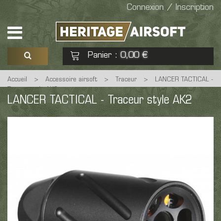
Connexion / Inscription
Panier
0,00 €
:
Accueil
>
Accessoire airsoft
>
Traceur
>
LANCER TACTICAL -
Voir mon panier
Commander
Traceur style AK2
LANCER TACTICAL - Traceur style AK2
Aucun produit