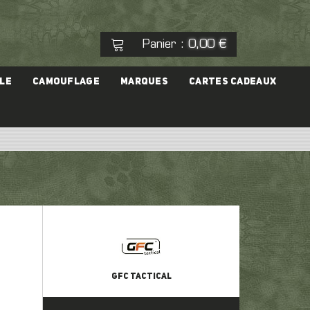
Panier
0,00 €
:
Voir mon panier
Commander
LE
CAMOUFLAGE
MARQUES
CARTES CADEAUX
Aucun produit
eal Cap
Pistolet
es
rgeur
GFC TACTICAL