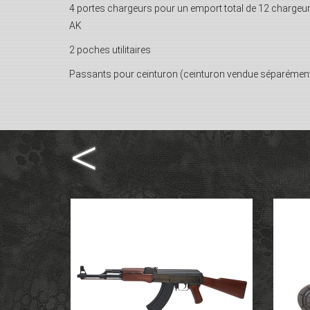
4 portes chargeurs pour un emport total de 12 chargeu
AK
2 poches utilitaires
Passants pour ceinturon (ceinturon vendue s
é
par
é
men