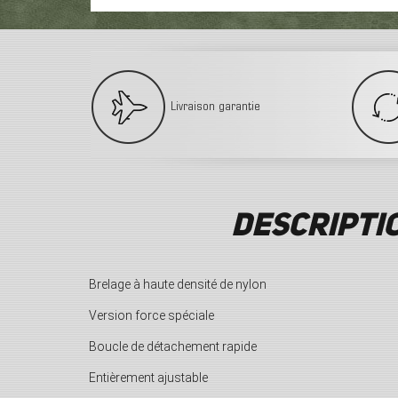
Livraison garantie
Descripti
Brelage
à
haute densit
é
de nylon
Version force sp
é
ciale
Boucle de d
é
tachement rapide
Enti
è
rement ajustable