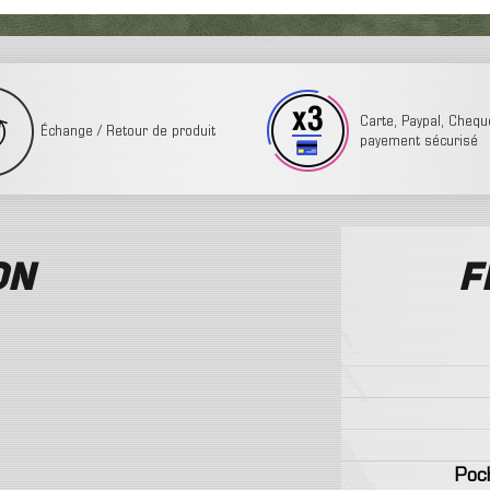
Carte, Paypal, Cheque,
Échange / Retour de produit
payement sécurisé
on
F
Poc