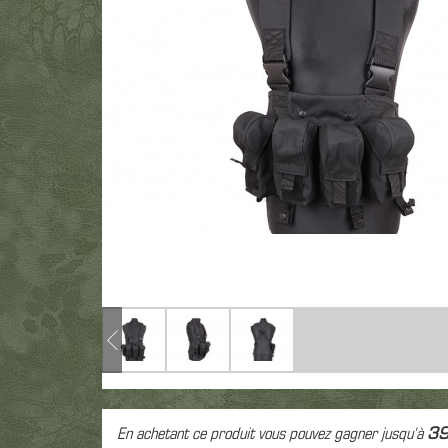
Pro
T-Shirt
Colt 1911
M9
Glock
Prot
Polaire
Revolver
Vintage
Autre
Rép
Equipe
Bas
Réplique airsoft spring
expl
Hea
Pantalon
Ca
En achetant ce produit vous pouvez gagner jusqu'à
3