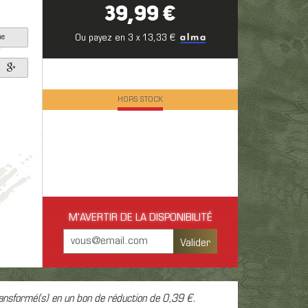
39,99 €
1
he
Ou payez en 3 x 13,33 €
sse,
HORS STOCK
M'AVERTIR DE LA DISPONIBILITÉ
Valider
ansformé(s) en un bon de réduction de
0,39 €
.