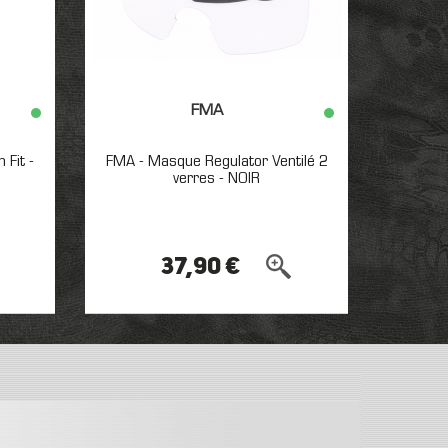
FMA
 Fit -
FMA - Masque Regulator Ventilé 2
Bot
verres - NOIR
37,90 €