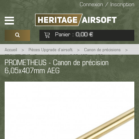
Connexion / Inscription
Panier
0,00 €
:
Accueil
>
Pièces Upgrade d’airsoft
>
Canon de précisions
>
Voir mon panier
Commander
PROMETHEUS - Canon de précision 6,05x407mm AEG
PROMETHEUS - Canon de précision
6,05x407mm AEG
Aucun produit