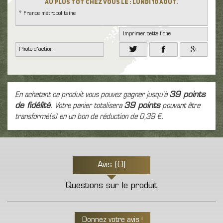
Au plus tôt chez vous le : Lundi 10 Août.
* France métropolitaine
Imprimer cette fiche
Photo d'action
En achetant ce produit vous pouvez gagner jusqu'à
39
points
de fidélité
. Votre panier totalisera
39
points
pouvant être
transformé(s) en un bon de réduction de
0,39 €
.
Avis (0)
Questions sur le produit
Donnez votre avis !