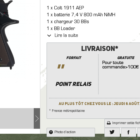
tection Faciales
Batterie
Couteaux
1 x Colt 1911 AEP
ection oculaires et faciales
7.4
8.4
9.6
11.
Divers Equipement
1 x batterie 7,4 V 800 mAh NiMH
lique grenade et engin
ment Electronique
Autres Accessoires (Cro
1 x chargeur 30 BBs
Lampe
osif
dset, Radio & PTT
Poignée..)
1 x BB Loader
Répliques de Poing
mera
Pièces Internes
Lire la suite
Répliques Longues
Laser
Traceur
Livraison*
Patchs
Forfait
GRATUITE
Sac à Dos
Pour toute
''
commande>100€
Mallettes/Housses
POINT RELAIS
Au plus tôt chez vous le : Jeudi 6 Août
* France métropolitaine
Imprimer cette fic
Photo d'action