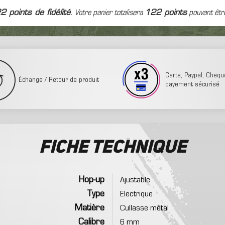
22
points de fidélité
. Votre panier totalisera
122
points
pouvant êtr
Carte, Paypal, Cheque,
Échange / Retour de produit
payement sécurisé
Fiche technique
Hop-up
Ajustable
Type
Electrique
Matière
Cullasse métal
Calibre
6 mm