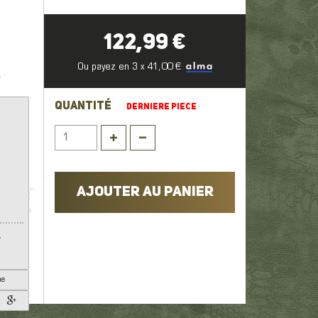
1
122,99 €
sse,
Ou payez en 3 x 41,00 €
QUANTITÉ
DERNIERE PIECE
AJOUTER AU PANIER
.
he