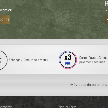
R
remier !
Su
abonne
Carte, Paypal, Cheque,
Échange / Retour de produit
payement sécurisé
Méthodes de paiement 
ntacter
Plan du site