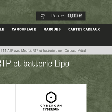
Panier
0,00 €
:
Voir mon panier
Commander
LE
CAMOUFLAGE
MARQUES
CARTES CADEAUX
Aucun produit
 1911 AEP avec Mosfet RTP et batterie Lipo - Culasse Métal
eal Cap
Pistolet
TP et batterie Lipo -
es
rgeur
CYBERGUN