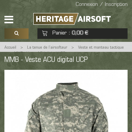
Connexion / Inscription
Panier
0,00 €
:
Accueil
>
La tenue de l’airsofteur
>
Veste et manteau tactique
Voir mon panier
Commander
>
MMB - Veste ACU digital UCP
MMB - Veste ACU digital UCP
Aucun produit