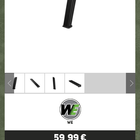
WE
59,99 €