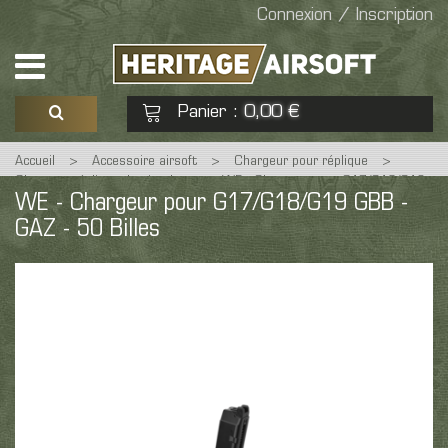
Connexion / Inscription
Panier
0,00 €
:
Accueil
>
Accessoire airsoft
>
Chargeur pour réplique
>
Voir mon panier
Commander
Chargeur réplique de pistolet
>
WE - Chargeur pour G17/G18/G19
WE - Chargeur pour G17/G18/G19 GBB -
GBB - GAZ - 50 Billes
GAZ - 50 Billes
Aucun produit