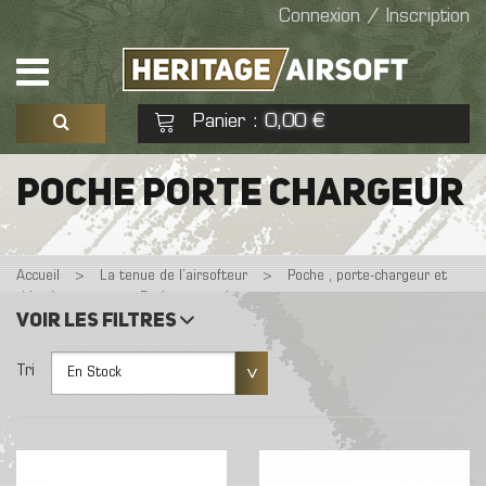
Connexion / Inscription
Panier
0,00 €
:
Voir mon panier
Commander
POCHE PORTE CHARGEUR
Aucun produit
Accueil
>
La tenue de l’airsofteur
>
Poche , porte-chargeur et
vide chargeur
>
Poche porte chargeur
Voir les filtres
Tri
En Stock