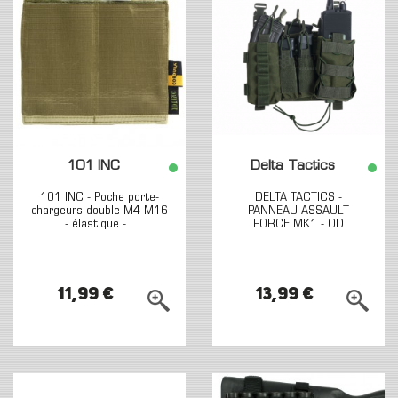
101 INC
Delta Tactics
101 INC - Poche porte-
DELTA TACTICS -
chargeurs double M4 M16
PANNEAU ASSAULT
- élastique -...
FORCE MK1 - OD
11,99 €
13,99 €