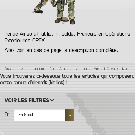
Tenue Airsoft ( kit-list ) : soldat Français en Opérations
Exterieures OPEX
Allez voir en bas de page la description complète.
Accueil
>
Tenue complète d’Airsoft
>
Tenue Airsoft Olive, vert et
forêt
>
Tenue Airsoft : OPEX (Opérations Extérieures)
Vous trouverez ci-dessous tous les articles qui composent
cette tenue d'airsoft (kit-list) !
Voir les filtres
Tri
En Stock