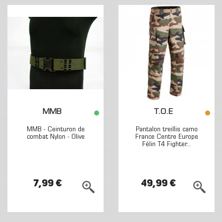
MMB
T.O.E
MMB - Ceinturon de
Pantalon treillis camo
combat Nylon - Olive
France Centre Europe
Félin T4 Fighter...
7,99 €
49,99 €