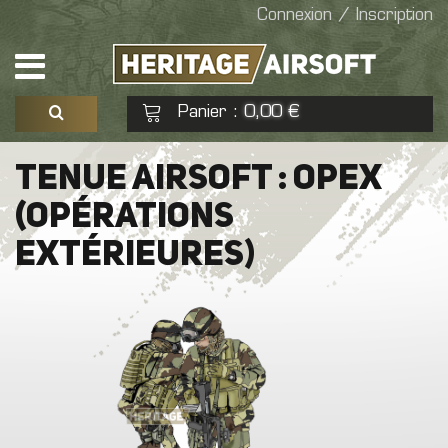
Connexion / Inscription
Panier
0,00 €
:
Voir mon panier
Commander
TENUE AIRSOFT : OPEX
(OPÉRATIONS
Aucun produit
EXTÉRIEURES)