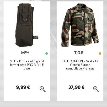
MFH
T.O.E
MFH - Poche radio grand
T.O.E CONCEPT - Veste F2
format type PRC MOLLE
- Centre Europe -
olive
camouflage Français
9,99 €
37,90 €