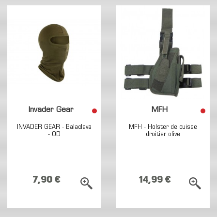
Invader Gear
MFH
INVADER GEAR - Balaclava
MFH - Holster de cuisse
- OD
droitier olive
7,90 €
14,99 €