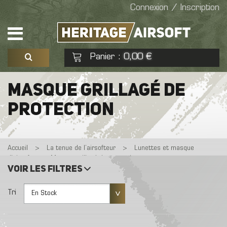
Connexion / Inscription
Panier
0,00 €
:
Voir mon panier
Commander
MASQUE GRILLAGÉ DE
PROTECTION
Aucun produit
Accueil
>
La tenue de l’airsofteur
>
Lunettes et masque
d'airsoft
>
Masque grillagé de protection
Voir les filtres
Tri
En Stock