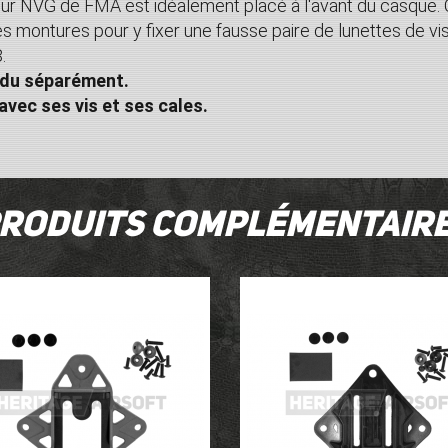
our NVG de FMA est idéalement placé à l'avant du casque.
s montures pour y fixer une fausse paire de lunettes de visi
.
du séparément.
vec ses vis et ses cales
.
roduits complémentair