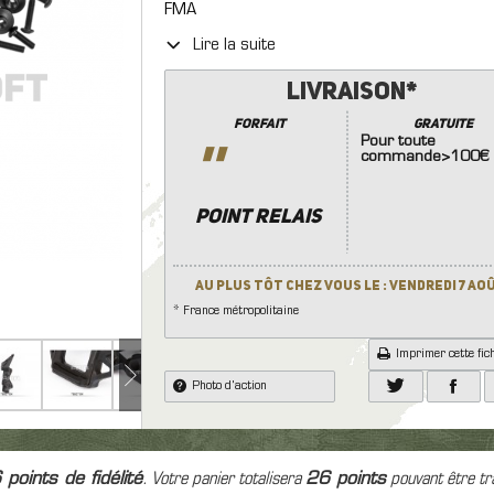
tection Faciales
FMA
Batterie
Couteaux
ection oculaires et faciales
7.4
8.4
9.6
11.
Lire la suite
Divers Equipement
lique grenade et engin
ment Electronique
Autres Accessoires (Cro
Lampe
osif
dset, Radio & PTT
Livraison*
Poignée..)
Répliques de Poing
mera
Pièces Internes
Forfait
GRATUITE
Répliques Longues
Laser
Pour toute
''
Traceur
commande>100€
Patchs
Sac à Dos
POINT RELAIS
Mallettes/Housses
Au plus tôt chez vous le : Vendredi 7 Ao
* France métropolitaine
Imprimer cette fic
Photo d'action
6
points de fidélité
. Votre panier totalisera
26
points
pouvant être tr