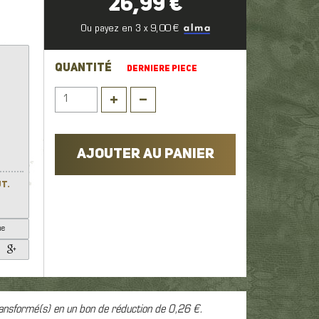
26,99 €
1
Ou payez en 3 x 9,00 €
sse,
QUANTITÉ
DERNIERE PIECE
AJOUTER AU PANIER
ût.
he
ansformé(s) en un bon de réduction de
0,26 €
.