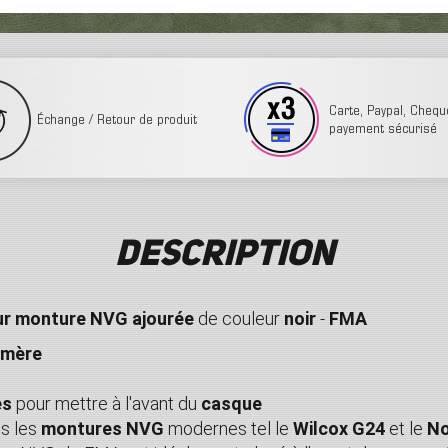
Carte, Paypal, Cheque,
Échange / Retour de produit
payement sécurisé
Description
our monture NVG
ajourée
de couleur
noir
-
FMA
ymère
es
pour mettre à l'avant du
casque
s les
montures NVG
modernes tel le
Wilcox G24
et le
No