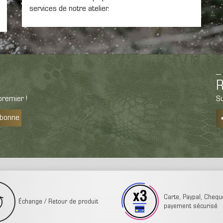
services de notre atelier.
R
remier !
Su
abonne
Carte, Paypal, Cheque,
Échange / Retour de produit
payement sécurisé