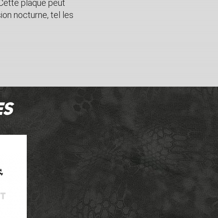
 Cette plaque peut
on nocturne, tel les
es