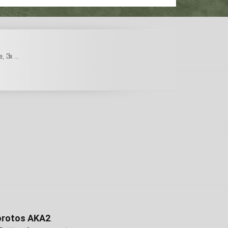
 3x ...
rotos AKA2
.