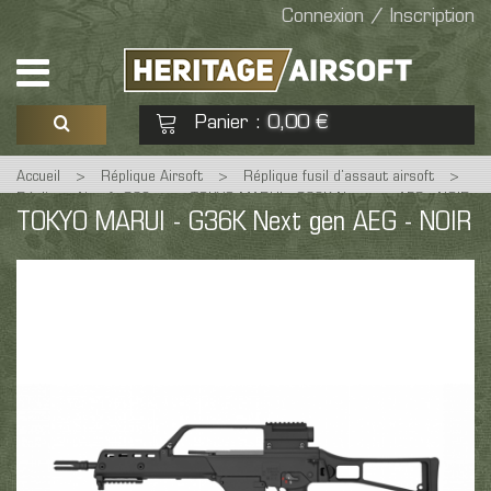
Connexion / Inscription
Panier
0,00 €
:
Accueil
>
Réplique Airsoft
>
Réplique fusil d’assaut airsoft
>
Voir mon panier
Commander
Réplique Airsoft G36
>
TOKYO MARUI - G36K Next gen AEG - NOIR
TOKYO MARUI - G36K Next gen AEG - NOIR
Aucun produit