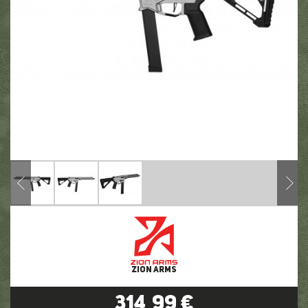
ZION ARMS
314,99 €