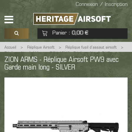
Connexion / Inscription
Panier
0,00 €
:
Accueil
>
Réplique Airsoft
>
Réplique fusil d’assaut airsoft
>
Voir mon panier
Commander
Réplique Airsoft M4
>
ZION ARMS - Réplique Airsoft PW9 avec
ZION ARMS - Réplique Airsoft PW9 avec
Garde main long - SILVER
Garde main long - SILVER
Aucun produit