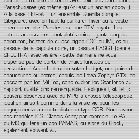
fournir un modèle de tenue avec celle des Commandos
Parachutistes (et même qu'Ari est un ancien cocoy !).
A la base ( kit-list ): un ensemble Guerilla complet
Cityguard, avec en haut la parka en hiver ou la veste -
chemise en été. Par-dessus, une OTV coyote. Les
autres accessoires sont plutôt noirs : gants coqués,
ceinturon, holster de cuisse rigide CQC ou IMI, et au
dessus de la cagoule noire, un casque PASGT (genre
SPECTRA) avec visière - cette dernière ne vous
dispense pas de porter de vraies lunettes de
protection ! Aupied, et selon votre budget, une paire de
chaussures ou bottes, depuis les Lowa Zephyr GTX, en
passant par les Mil-Tec, sans oublier les Starforce au
rapoort qualité prix remarquable. Répliques ( kit list ):
souvent observés avec du MP5 à crosse télescopique,
idéal en airsoft comme dans la vraie vie pour les
engagements à courte distance type CQB. Nous avons
des modèles ICS, Classic Army par exemple. Le PA :
du M9 qui fera un bon PAMAS, ou alors du Glock,
également souvent vu.