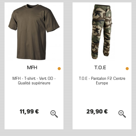
MFH
T.O.E
MFH - T-shirt - Vert OD -
T.O.E - Pantalon F2 Centre
Qualité supérieure
Europe
11,99 €
29,90 €