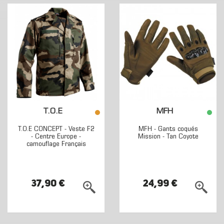
T.O.E
MFH
T.O.E CONCEPT - Veste F2
MFH - Gants coqués
- Centre Europe -
Mission - Tan Coyote
camouflage Français
37,90 €
24,99 €