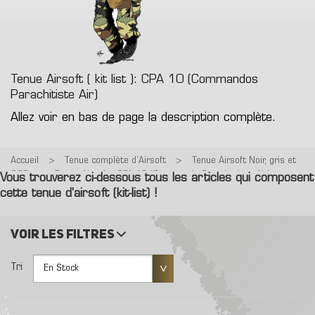
Tenue Airsoft ( kit list ): CPA 10 (Commandos
Parachitiste Air)
Allez voir en bas de page la description complète.
Accueil
>
Tenue complète d’Airsoft
>
Tenue Airsoft Noir, gris et
CQB
>
Tenue Airsoft : CPA 10 (Commando Parachutiste Air)
Vous trouverez ci-dessous tous les articles qui composent
cette tenue d'airsoft (kit-list) !
Voir les filtres
Tri
En Stock