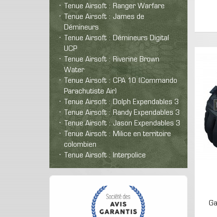
Tenue Airsoft : Ranger Warfare
Tenue Airsoft : James de
Démineurs
Tenue Airsoft : Démineurs Digital
UCP
Tenue Airsoft : Riverine Brown
Water
Tenue Airsoft : CPA 10 (Commando
Parachutiste Air)
Tenue Airsoft : Dolph Expendables 3
Tenue Airsoft : Randy Expendables 3
Tenue Airsoft : Jason Expendables 3
Tenue Airsoft : Milice en territoire
colombien
Tenue Airsoft : Interpolice
Ga