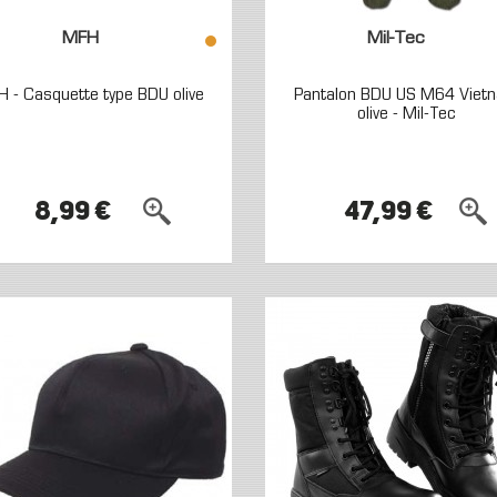
MFH
Mil-Tec
 - Casquette type BDU olive
Pantalon BDU US M64 Viet
olive - Mil-Tec
8,99 €
47,99 €