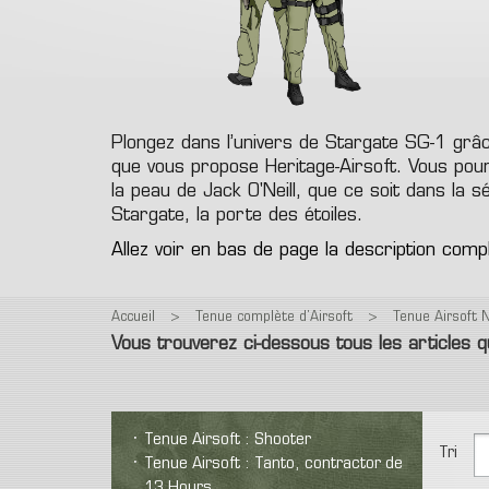
Pro
T-Shirt
Colt 1911
M9
Glock
Prot
Polaire
Revolver
Vintage
Autre
Rép
Equipe
Bas
Réplique airsoft spring
expl
Hea
Pantalon
Ca
Plongez dans l’univers de Stargate SG-1 grâce 
que vous propose Heritage-Airsoft. Vous pou
la peau de Jack O'Neill, que ce soit dans la sé
Stargate, la porte des étoiles.
Allez voir en bas de page la description comp
Accueil
>
Tenue complète d’Airsoft
>
Tenue Airsoft N
Vous trouverez ci-dessous tous les articles qui
Tenue Airsoft : Shooter
Tri
Tenue Airsoft : Tanto, contractor de
13 Hours