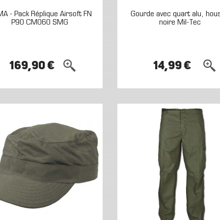
A - Pack Réplique Airsoft FN
Gourde avec quart alu, hou
P90 CM060 SMG
noire Mil-Tec
169,90 €
14,99 €