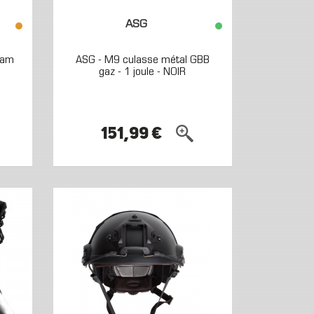
ASG
nam
ASG - M9 culasse métal GBB
gaz - 1 joule - NOIR
151,99 €