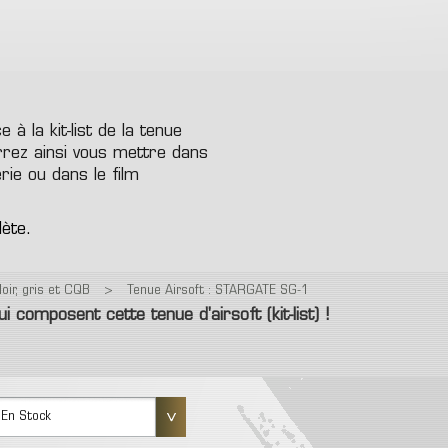
tection Faciales
Batterie
Couteaux
ection oculaires et faciales
7.4
8.4
9.6
11.
Divers Equipement
lique grenade et engin
ment Electronique
Autres Accessoires (Cro
Lampe
osif
dset, Radio & PTT
Poignée..)
Répliques de Poing
mera
Pièces Internes
Répliques Longues
Laser
à la kit-list de la tenue
Traceur
rrez ainsi vous mettre dans
Patchs
rie ou dans le film
Sac à Dos
Mallettes/Housses
lète.
oir, gris et CQB
>
Tenue Airsoft : STARGATE SG-1
 composent cette tenue d'airsoft (kit-list) !
En Stock