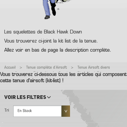
Les squelettes de Black Hawk Down
Vous trouverez ci-joint la kit list de la tenue.
Allez voir en bas de page la description complète.
Accueil
>
Tenue complète d’Airsoft
>
Tenue Airsoft divers
camouflage
>
Tenue Airsoft : Squelettes Black Hawk Down
Vous trouverez ci-dessous tous les articles qui composent
cette tenue d'airsoft (kit-list) !
Voir les filtres
Tri
En Stock