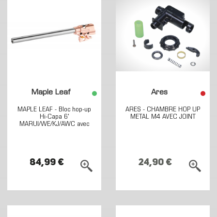
Maple Leaf
Ares
MAPLE LEAF - Bloc hop-up
ARES - CHAMBRE HOP UP
Hi-Capa 6'
METAL M4 AVEC JOINT
MARUI/WE/KJ/AWC avec
canon...
84,99 €
24,90 €