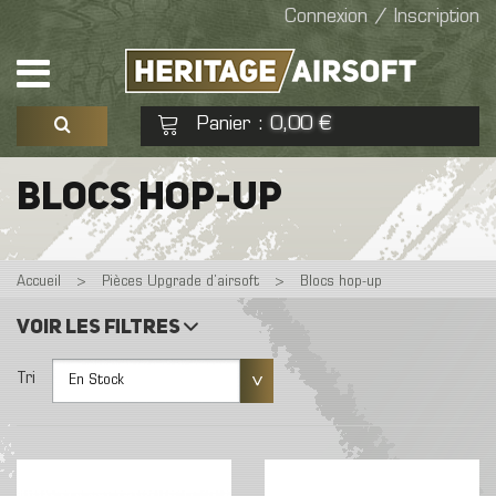
Connexion / Inscription
Panier
0,00 €
:
Voir mon panier
Commander
BLOCS HOP-UP
Aucun produit
Accueil
>
Pièces Upgrade d’airsoft
>
Blocs hop-up
Voir les filtres
Tri
En Stock