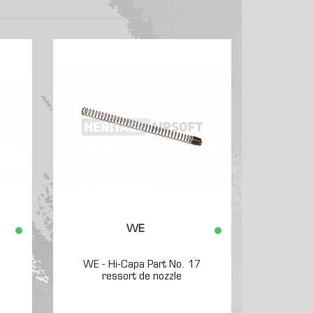
1
sse,
WE
WE - Hi-Capa Part No. 17
ressort de nozzle