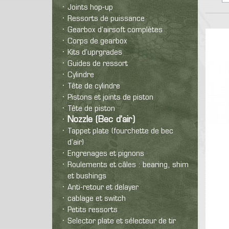
Pro
T-Shirt
Colt 1911
M9
Glock
Joints hop-up
Prot
Polaire
Revolver
Vintage
Autre
Ressorts de puissance
Rép
Equipe
Bas
Gearbox d’airsoft complètes
Réplique airsoft spring
expl
Hea
Corps de gearbox
Pantalon
Kits d’uprgrades
Ca
Guides de ressort
Cylindre
Tête de cylindre
Pistons et joints de piston
Tête de piston
Nozzle (Bec d’air)
Tappet plate (fourchette de bec
d’air)
Engrenages et pignons
Roulements et câles : bearing, shim
et bushings
Anti-retour et delayer
cablage et switch
Petits ressorts
Selector plate et sélecteur de tir