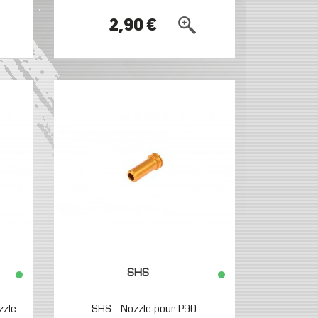
2,90 €
SHS
zzle
SHS - Nozzle pour P90