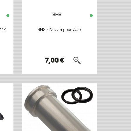
SHS
 M14
SHS - Nozzle pour AUG
7,00 €