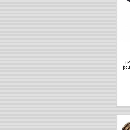
FP
pou