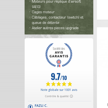
Moteurs pour réplique d’airsoft
(AEG)
Cages moteur
Câblages, contacteur (switch) et
queue de détente
Atelier autres pieces upgrade