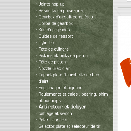
Pro
T-Shirt
Colt 1911
M9
Glock
Joints hop-up
Prot
Polaire
Revolver
Vintage
Autre
Ressorts de puissance
Rép
Equipe
Bas
Gearbox d’airsoft complètes
Réplique airsoft spring
expl
Hea
Corps de gearbox
Pantalon
Kits d’uprgrades
Ca
Guides de ressort
Cylindre
Tête de cylindre
Pistons et joints de piston
Tête de piston
Nozzle (Bec d’air)
Tappet plate (fourchette de bec
d’air)
Engrenages et pignons
Roulements et câles : bearing, shim
et bushings
Anti-retour et delayer
cablage et switch
Petits ressorts
Selector plate et sélecteur de tir