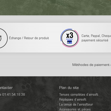
Carte, Paypal, Cheque,
Échange / Retour de produit
payement sécurisé
Méthodes de paiement 
ntacter
Plan du site
e 01.41.54.18.38
Tenues complètes d’airsoft
Répliques d’airsoft
La tenue de l'airsofteur
Accessoires et pièces