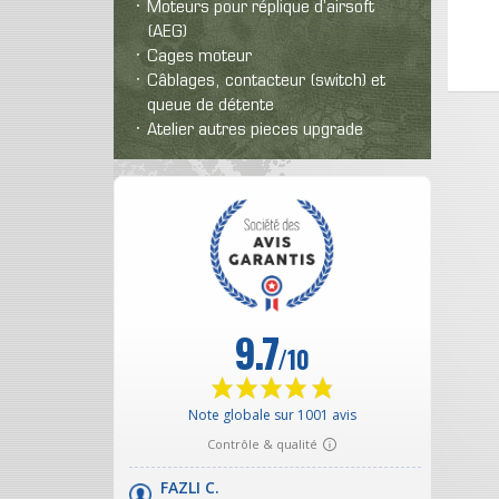
Moteurs pour réplique d’airsoft
(AEG)
Cages moteur
Câblages, contacteur (switch) et
queue de détente
Atelier autres pieces upgrade