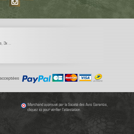
 3x ...
acceptées
Marchand approuvé par la Société des Avis Garantis,
cliquez ici pour vérifier l'attestation
.