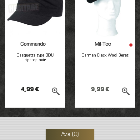
Commando
Mil-Tec
Casquette type BDU
German Black Wool Beret
ripstop noir
4,99 €
9,99 €
Avis (0)