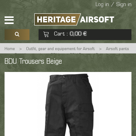
Log in / Sign in
Cart
0,00 €
:
Home
>
Outfit, gear and equipement for Airsoft
>
Airsoft pants
See my basket
Check out
>
Pantalons tactiques BDU
>
BDU Trousers Beige
BDU Trousers Beige
No products