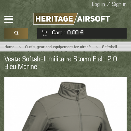
Log in / Sign in
Cart
0,00 €
:
Home
>
Outfit, gear and equipement for Airsoft
>
Softshell
See my basket
Check out
tactique airsoft
>
Veste Softshell militaire Storm Field 2.0 Bleu
Veste Softshell militaire Storm Field 2.0
Marine
Bleu Marine
No products