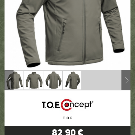
T.O.E
82,90 €