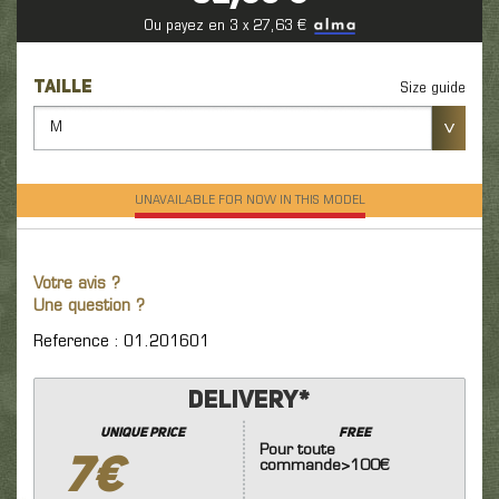
Ou payez en 3 x 27,63 €
TAILLE
Size guide
M
UNAVAILABLE FOR NOW IN THIS MODEL
Votre avis ?
Une question ?
Reference : 01.201601
Delivery*
unique price
FREE
Pour toute
7€
commande>100€