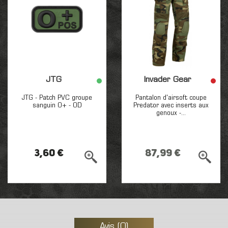
JTG
Invader Gear
JTG - Patch PVC groupe
Pantalon d'airsoft coupe
sanguin O+ - OD
Predator avec inserts aux
genoux -...
3,60 €
87,99 €
Avis (0)