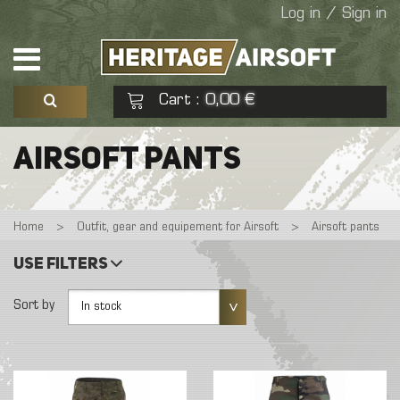
Log in / Sign in
Cart
0,00 €
:
See my basket
Check out
AIRSOFT PANTS
No products
Home
>
Outfit, gear and equipement for Airsoft
>
Airsoft pants
Use filters
Sort by
In stock