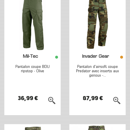
Mil-Tec
Invader Gear
Pantalon coupe BDU
Pantalon d'airsoft coupe
ripstop - Olive
Predator avec inserts aux
genoux -...
36,99 €
87,99 €