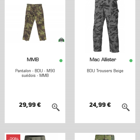
MMB
Mac Allister
Pantalon - BDU - M90
BDU Trousers Beige
suédois - MMB
29,99 €
24,99 €
-29%