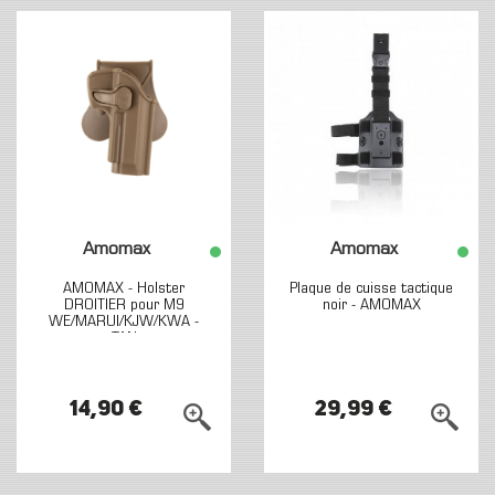
Amomax
Amomax
AMOMAX - Holster
Plaque de cuisse tactique
DROITIER pour M9
noir - AMOMAX
WE/MARUI/KJW/KWA -
TAN
14,90 €
29,99 €