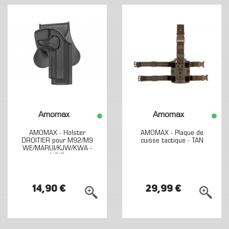
Amomax
Amomax
AMOMAX - Holster
AMOMAX - Plaque de
DROITIER pour M92/M9
cuisse tactique - TAN
WE/MARUI/KJW/KWA -
NOIR
14,90 €
29,99 €