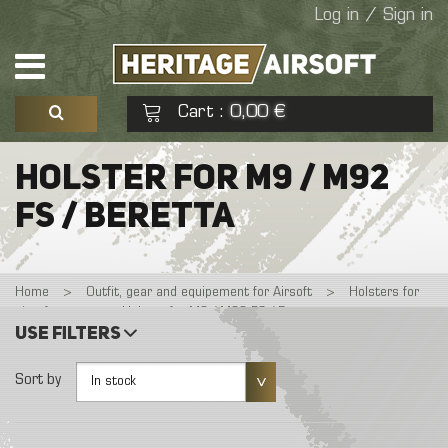
Log in / Sign in
Cart
0,00 €
:
See my basket
Check out
HOLSTER FOR M9 / M92
FS / BERETTA
No products
Home
>
Outfit, gear and equipement for Airsoft
>
Holsters for
airsoft guns
>
Holster for M9 / M92 FS / Beretta
Use filters
Sort by
In stock