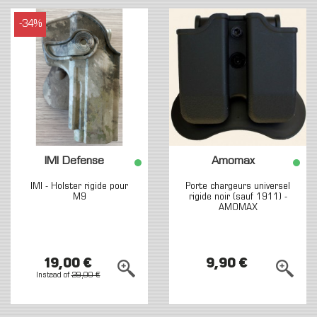
-34%
IMI Defense
Amomax
IMI - Holster rigide pour
Porte chargeurs universel
M9
rigide noir (sauf 1911) -
AMOMAX
19,00 €
9,90 €
Instead of
29,00 €