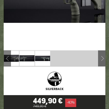
SILVERBACK
449,90 €
-
40
%
749,90 €