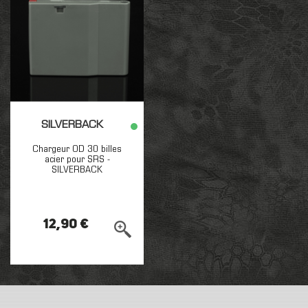
SILVERBACK
Chargeur OD 30 billes
acier pour SRS -
SILVERBACK
12,90 €