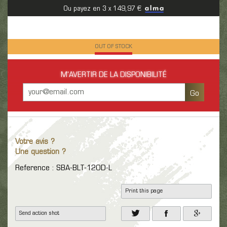
Ou payez en 3 x 149,97 €
OUT OF STOCK
M'AVERTIR DE LA DISPONIBILITÉ
Go
Votre avis ?
Une question ?
Reference : SBA-BLT-12OD-L
Print this page
Send action shot