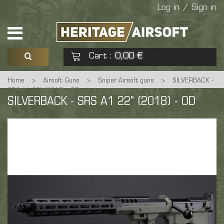
Log in / Sign in
Cart
0,00 €
:
Home
>
Airsoft Guns
>
Sniper Airsoft guns
>
SILVERBACK -
See my basket
Check out
SRS A1 22" (2018) - OD
SILVERBACK - SRS A1 22" (2018) - OD
No products