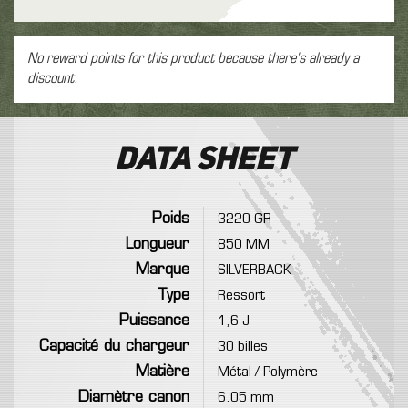
No reward points for this product because there's already a
discount.
Data sheet
Poids
3220 GR
Longueur
850 MM
Marque
SILVERBACK
Type
Ressort
Puissance
1,6 J
Capacité du chargeur
30 billes
Matière
Métal / Polymère
Diamètre canon
6.05 mm