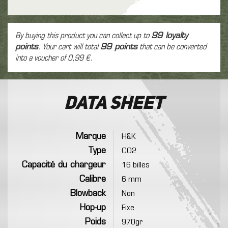
By buying this product you can collect up to
99
loyalty
points
. Your cart will total
99
points
that can be converted
into a voucher of
0,99 €
.
Data sheet
Marque
H&K
Type
CO2
Capacité du chargeur
16 billes
Calibre
6 mm
Blowback
Non
Hop-up
Fixe
Poids
970gr