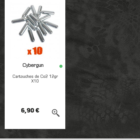
Cybergun
Cartouches de Co2 12gr
X10
6,90 €