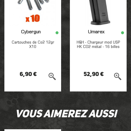
Cybergun
Umarex
Cartouches de Co2 12gr
H&H - Chargeur mod USP
X10
HK CO2 métal - 16 billes
6,90 €
52,90 €
Vous aimerez aussi