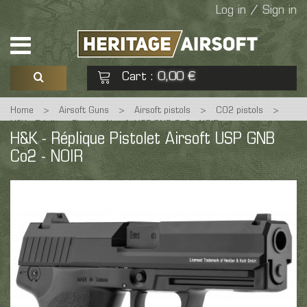
Log in / Sign in
Cart
0,00 €
:
Home
>
Airsoft Guns
>
Airsoft pistols
>
CO2 pistols
>
See my basket
Check out
H&K - Réplique Pistolet Airsoft USP GNB Co2 - NOIR
H&K - Réplique Pistolet Airsoft USP GNB
Co2 - NOIR
No products